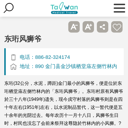
东珩风狮爷
电话：886-82-324174
地址：890 金门县金沙镇栖堂庙左侧竹林内
东珩(32公分，水泥，蹲距)金门最小的风狮爷，便是位於东
珩栖堂庙左侧竹林内的「东珩风狮爷」。东珩村原有风狮爷
於三十八年(1949年)遗失，现今戍守村落的风狮爷则是在四
十年左右(1951年)左右，以水泥制品暂代，这一暂代便是五
十余年的光阴过去。每年农历十一月十八日，风狮爷生日
时，村民也没忘了会前来祭拜这尊隐於竹林内的小风狮。?