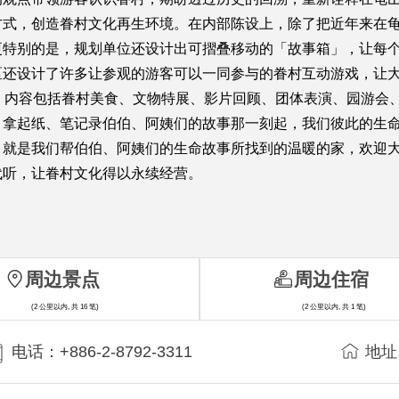
方式，创造眷村文化再生环境。在内部陈设上，除了把近年来在
更特别的是，规划单位还设计出可摺叠移动的「故事箱」，让每
区还设计了许多让参观的游客可以一同参与的眷村互动游戏，让
，内容包括眷村美食、文物特展、影片回顾、团体表演、园游会、
，拿起纸、笔记录伯伯、阿姨们的故事那一刻起，我们彼此的生
」就是我们帮伯伯、阿姨们的生命故事所找到的温暖的家，欢迎
代听，让眷村文化得以永续经营。
周边景点
周边住宿
(2 公里以内, 共 16 笔)
(2 公里以内, 共 1 笔)
电话：+886-2-8792-3311
地址