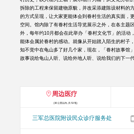
拆除的工程来保留建物原貌，并改采添建陈设材料的
的方式呈现，让大家更能体会到眷村生活的真实面，
空间。馆内除了有眷村生活导览展示之外，在各主题
外，每年约10月都会在此举办「眷村文化节」的活动
能体会属於眷村的感动。就像从开始踏入陌生的村子
知不觉中在龟山多了好几个家，现在，「眷村故事馆
故事说给龟山人听、说给外地人听、说给我们的下一
周边医疗
(30 公里以内, 共 53 笔)
三军总医院附设民众诊疗服务处