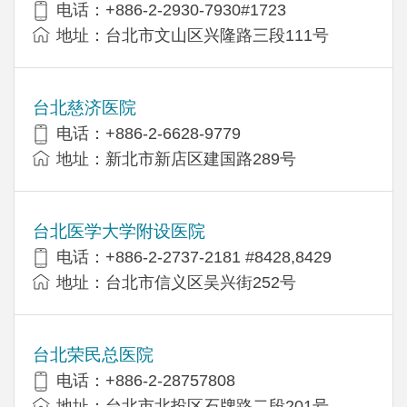
电话：+886-2-2930-7930#1723
地址：台北市文山区兴隆路三段111号
台北慈济医院
电话：+886-2-6628-9779
地址：新北市新店区建国路289号
台北医学大学附设医院
电话：+886-2-2737-2181 #8428,8429
地址：台北市信义区吴兴街252号
台北荣民总医院
电话：+886-2-28757808
地址：台北市北投区石牌路二段201号