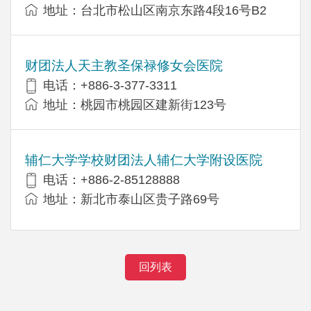
地址：台北市松山区南京东路4段16号B​​2
财团法人天主教圣保禄修女会医院
电话：+886-3-377-3311
地址：桃园市桃园区建新街123号
辅仁大学学校财团法人辅仁大学附设医院
电话：+886-2-85128888
地址：新北市泰山区贵子路69号
回列表