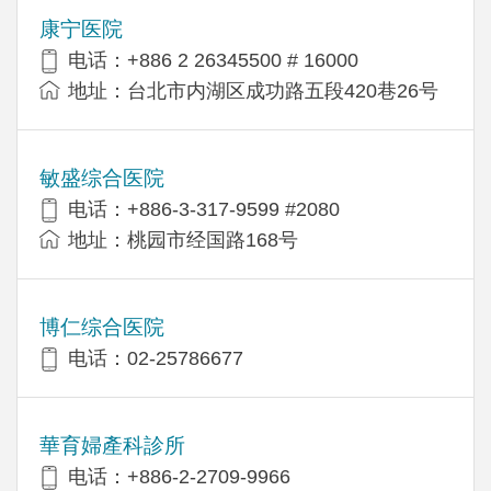
康宁医院
电话：+886 2 26345500 # 16000
地址：台北市内湖区成功路五段420巷26号
敏盛综合医院
电话：+886-3-317-9599 #2080
地址：桃园市经国路168号
博仁综合医院
电话：02-25786677
華育婦產科診所
电话：+886-2-2709-9966