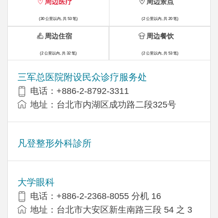
周边医疗
周边景点
(30 公里以内, 共 53 笔)
(2 公里以内, 共 20 笔)
周边住宿
周边餐饮
(2 公里以内, 共 32 笔)
(2 公里以内, 共 53 笔)
三军总医院附设民众诊疗服务处
电话：+886-2-8792-3311
地址：台北市内湖区成功路二段325号
凡登整形外科診所
大学眼科
电话：+886-2-2368-8055 分机 16
地址：台北市大安区新生南路三段 54 之 3