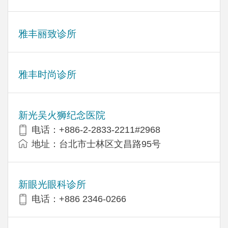
雅丰丽致诊所
雅丰时尚诊所
新光吴火狮纪念医院
电话：+886-2-2833-2211#2968
地址：台北市士林区文昌路95号
新眼光眼科诊所
电话：+886 2346-0266