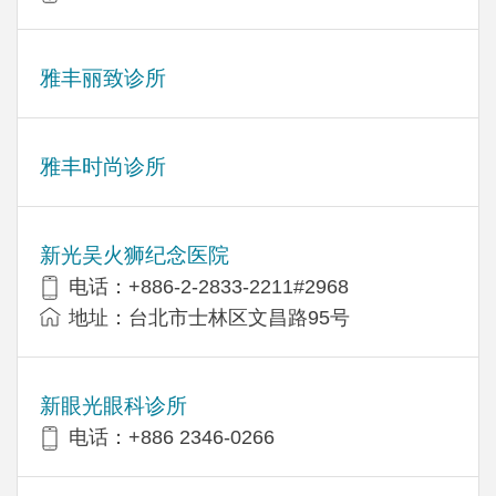
雅丰丽致诊所
雅丰时尚诊所
新光吴火狮纪念医院
电话：+886-2-2833-2211#2968
地址：台北市士林区文昌路95号
新眼光眼科诊所
电话：+886 2346-0266