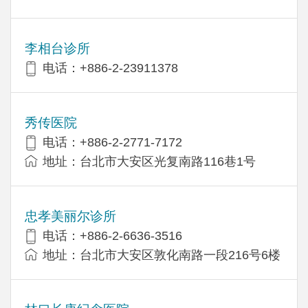
李相台诊所
电话：+886-2-23911378
秀传医院
电话：+886-2-2771-7172
地址：台北市大安区光复南路116巷1号
忠孝美丽尔诊所
电话：+886-2-6636-3516
地址：台北市大安区敦化南路一段216号6楼