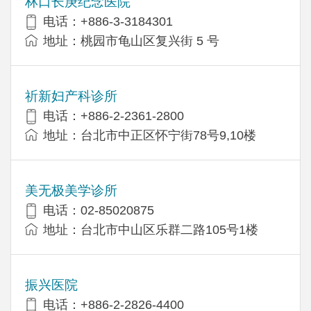
林口长庚纪念医院
电话：+886-3-3184301
地址：桃园市龟山区复兴街 5 号
祈新妇产科诊所
电话：+886-2-2361-2800
地址：台北市中正区怀宁街78号9,10楼
美无极美学诊所
电话：02-85020875
地址：台北市中山区乐群二路105号1楼
振兴医院
电话：+886-2-2826-4400