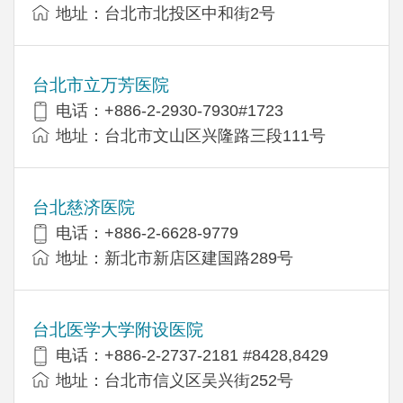
地址：台北市北投区中和街2号
台北市立万芳医院
电话：+886-2-2930-7930#1723
地址：台北市文山区兴隆路三段111号
台北慈济医院
电话：+886-2-6628-9779
地址：新北市新店区建国路289号
台北医学大学附设医院
电话：+886-2-2737-2181 #8428,8429
地址：台北市信义区吴兴街252号