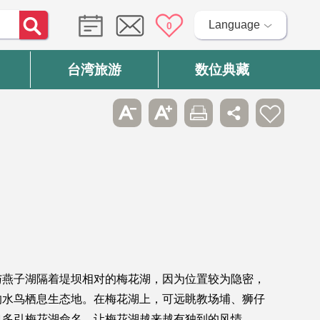
Language
0
台湾旅游
数位典藏
与燕子湖隔着堤坝相对的梅花湖，因为位置较为隐密，
的水鸟栖息生态地。在梅花湖上，可远眺教场埔、狮仔
也多引梅花湖命名，让梅花湖越来越有独到的风情。