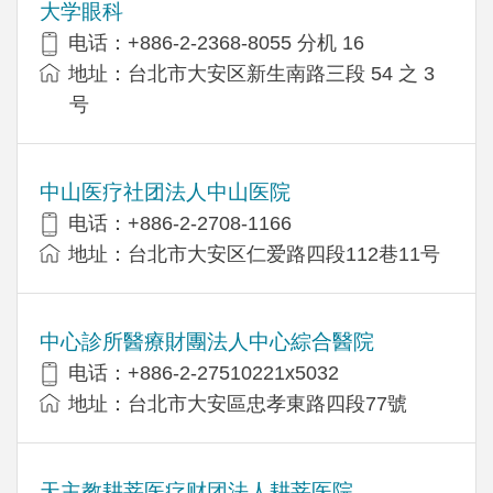
大学眼科
电话：+886-2-2368-8055 分机 16
地址：台北市大安区新生南路三段 54 之 3
号
中山医疗社团法人中山医院
电话：+886-2-2708-1166
地址：台北市大安区仁爱路四段112巷11号
中心診所醫療財團法人中心綜合醫院
电话：+886-2-27510221x5032
地址：台北市大安區忠孝東路四段77號
天主教耕莘医疗财团法人耕莘医院