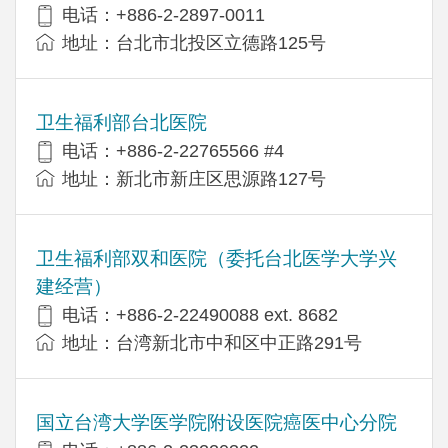
电话：+886-2-2897-0011
地址：台北市北投区立德路125号
卫生福利部台北医院
电话：+886-2-22765566 #4
地址：新北市新庄区思源路127号
卫生福利部双和医院（委托台北医学大学兴
建经营）
电话：+​886-2-22490088 ext. 8682
地址：台湾新北市中和区中正路291号
国立台湾大学医学院附设医院癌医中心分院