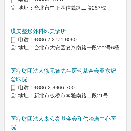
地址：台北市中正區信義路二段257號
璞美整形外科医美诊所
电话：+886 2 2771 8080
地址：台北市大安区复兴南路一段222号6楼
医疗财团法人徐元智先生医药基金会亚东纪
念医院
电话：+886-2-8966-7000
地址：新北市板桥市南雅南路二段21号
医疗财团法人辜公亮基金会和信治癌中心医
院