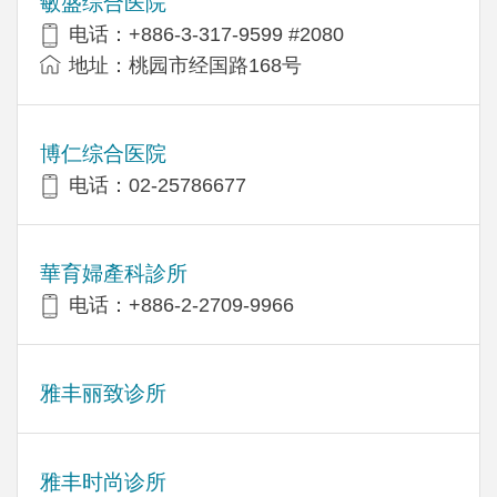
敏盛综合医院
电话：+886-3-317-9599 #2080
地址：桃园市经国路168号
博仁综合医院
电话：02-25786677
華育婦產科診所
电话：+886-2-2709-9966
雅丰丽致诊所
雅丰时尚诊所