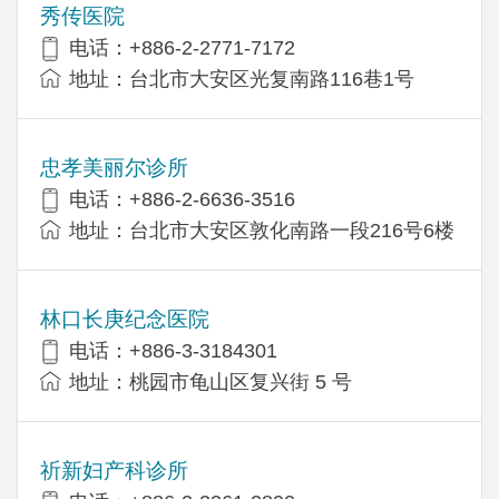
秀传医院
电话：+886-2-2771-7172
地址：台北市大安区光复南路116巷1号
忠孝美丽尔诊所
电话：+886-2-6636-3516
地址：台北市大安区敦化南路一段216号6楼
林口长庚纪念医院
电话：+886-3-3184301
地址：桃园市龟山区复兴街 5 号
祈新妇产科诊所