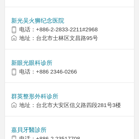
新光吴火狮纪念医院
电话：+886-2-2833-2211#2968
地址：台北市士林区文昌路95号
新眼光眼科诊所
电话：+886 2346-0266
群英整形外科诊所
地址：台北市大安区信义路四段281号3楼
嘉貝牙醫診所
电话：+886-2 23517708