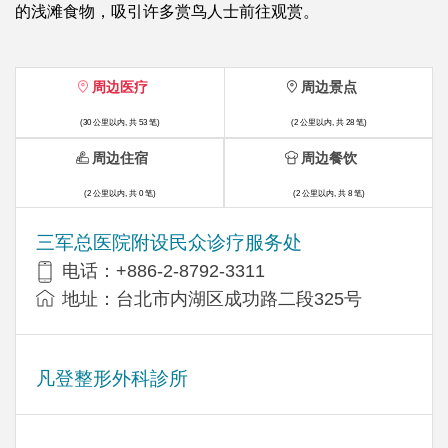
的浅滩食物，吸引许多赏鸟人士前往观赏。
周边医疗
周边景点
(30 公里以内, 共 53 笔)
(2 公里以内, 共 28 笔)
周边住宿
周边餐饮
(2 公里以内, 共 0 笔)
(2 公里以内, 共 8 笔)
三军总医院附设民众诊疗服务处
电话：+886-2-8792-3311
地址：台北市内湖区成功路二段325号
凡登整形外科診所