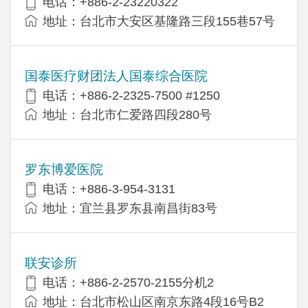
电话：+886-2-23220322
地址：台北市大安区基隆路三段155巷57号
国泰医疗财团法人国泰综合医院
电话：+886-2-2325-7500 #1250
地址：台北市仁爱路四段280号
罗东博爱医院
电话：+886-3-954-3131
地址：宜兰县罗东县南昌街83号
联安诊所
电话：+886-2-2570-2155分机2
地址：台北市松山区南京东路4段16号B​​2