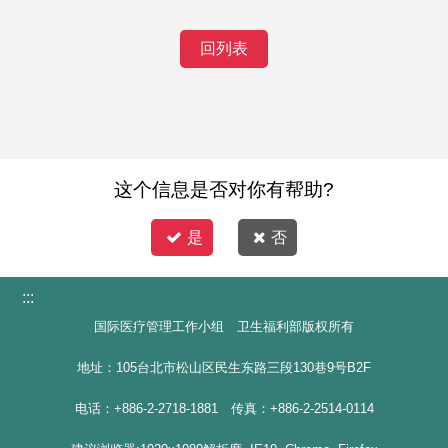
回列表
这个信息是否对你有帮助?
是
否
:::
国际医疗管理工作小组 卫生福利部版权所有
地址：105台北市松山区民生东路三段130巷9号B2F
电话：+886-2-2718-1881 传真：+886-2-2514-0114