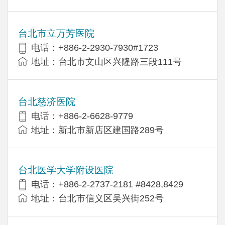
台北市立万芳医院
电话：+886-2-2930-7930#1723
地址：台北市文山区兴隆路三段111号
台北慈济医院
电话：+886-2-6628-9779
地址：新北市新店区建国路289号
台北医学大学附设医院
电话：+886-2-2737-2181 #8428,8429
地址：台北市信义区吴兴街252号