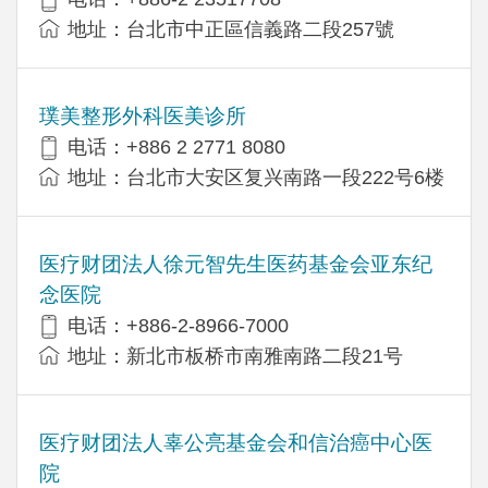
地址：台北市中正區信義路二段257號
璞美整形外科医美诊所
电话：+886 2 2771 8080
地址：台北市大安区复兴南路一段222号6楼
医疗财团法人徐元智先生医药基金会亚东纪
念医院
电话：+886-2-8966-7000
地址：新北市板桥市南雅南路二段21号
医疗财团法人辜公亮基金会和信治癌中心医
院