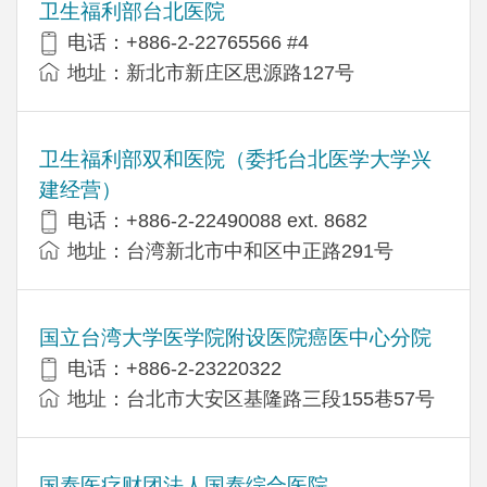
卫生福利部台北医院
电话：+886-2-22765566 #4
地址：新北市新庄区思源路127号
卫生福利部双和医院（委托台北医学大学兴
建经营）
电话：+​886-2-22490088 ext. 8682
地址：台湾新北市中和区中正路291号
国立台湾大学医学院附设医院癌医中心分院
电话：+886-2-23220322
地址：台北市大安区基隆路三段155巷57号
国泰医疗财团法人国泰综合医院