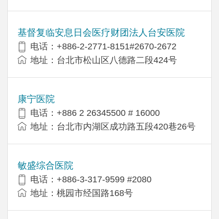
基督复临安息日会医疗财团法人台安医院
电话：+886-2-2771-8151#2670-2672
地址：台北市松山区八德路二段424号
康宁医院
电话：+886 2 26345500 # 16000
地址：台北市内湖区成功路五段420巷26号
敏盛综合医院
电话：+886-3-317-9599 #2080
地址：桃园市经国路168号