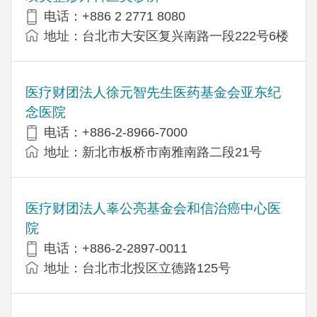
电话：+886 2 2771 8080
地址：台北市大安区复兴南路一段222号6楼
医疗财团法人徐元智先生医药基金会亚东纪
念医院
电话：+886-2-8966-7000
地址：新北市板桥市南雅南路二段21号
医疗财团法人辜公亮基金会和信治癌中心医
院
电话：+886-2-2897-0011
地址：台北市北投区立德路125号