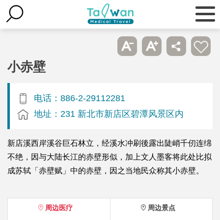
小赤壁
电话：886-2-29112281
地址：231 新北市新店区碧潭风景区内
新店溪西岸溪谷巨石林立，经溪水冲刷後露出陡峭千仞连绵
不绝，因与大陆长江的赤壁形似，加上文人墨客将此处比拟
成苏轼「赤壁赋」中的赤壁，因之当地民众称其小赤壁。
周边医疗
周边景点