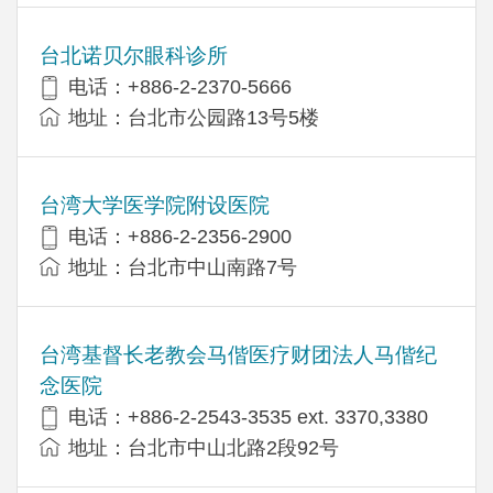
台北诺贝尔眼科诊所
电话：+886-2-2370-5666
地址：台北市公园路13号5楼
台湾大学医学院附设医院
电话：+886-2-2356-2900
地址：台北市中山南路7号
台湾基督长老教会马偕医疗财团法人马偕纪
念医院
电话：+886-2-2543-3535 ext. 3370,3380
地址：台北市中山北路2段92号