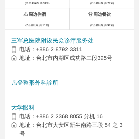
(30 公里以内, 共 53 笔)
(2 公里以内, 共 70 笔)
周边住宿
周边餐饮
(2 公里以内, 共 10 笔)
(2 公里以内, 共 90 笔)
三军总医院附设民众诊疗服务处
电话：+886-2-8792-3311
地址：台北市内湖区成功路二段325号
凡登整形外科診所
大学眼科
电话：+886-2-2368-8055 分机 16
地址：台北市大安区新生南路三段 54 之 3
号