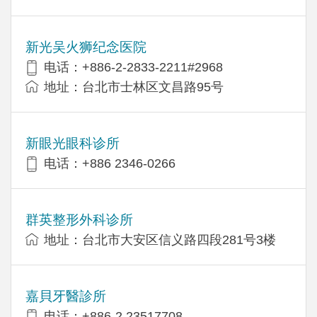
新光吴火狮纪念医院
电话：+886-2-2833-2211#2968
地址：台北市士林区文昌路95号
新眼光眼科诊所
电话：+886 2346-0266
群英整形外科诊所
地址：台北市大安区信义路四段281号3楼
嘉貝牙醫診所
电话：+886-2 23517708