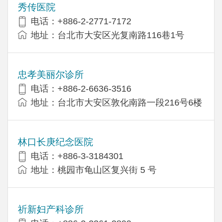
秀传医院
电话：+886-2-2771-7172
地址：台北市大安区光复南路116巷1号
忠孝美丽尔诊所
电话：+886-2-6636-3516
地址：台北市大安区敦化南路一段216号6楼
林口长庚纪念医院
电话：+886-3-3184301
地址：桃园市龟山区复兴街 5 号
祈新妇产科诊所