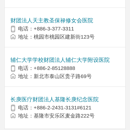
财团法人天主教圣保禄修女会医院
电话：+886-3-377-3311
地址：桃园市桃园区建新街123号
辅仁大学学校财团法人辅仁大学附设医院
电话：+886-2-85128888
地址：新北市泰山区贵子路69号
长庚医疗财团法人基隆长庚纪念医院
电话：+886-2-2431-3131#6121
地址：基隆市安乐区麦金路222号