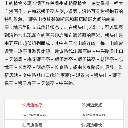
上的植物公寓长满了各种着生或爬藤植物，感觉像是一幅大
自然画作；在梅花狮子亭左侧步道旁，沿路可见树根抱石的
特别景象。 狮头山位於碧潭断层和新店断层之间的南港
层，地层呈陡立或倒转状态，走在狮头山步道上，可以观察
到沿路常出现矗立的厚层砂岩和布满苔藓的巨岩。狮头山是
由五座山起伏组列而成，其中有三个山峰连岭，每一山峰皆
设置一凉亭供游客休憩。建议路线:1.新店站－中兴路登山口
－天籁庭－梅花狮子亭－狮子寿亭－狮子禄亭－慈晖亭－忘
忧亭－长寿亭－明德亭－长春路，或由长春路反向启登。2.
新店站－文中路登山口(能仁家商)－观景台－狮头山－狮子
禄亭－狮子寿亭－天籁亭－中兴路。
周边医疗
周边景点
(30 公里以内, 共 53 笔)
(2 公里以内, 共 69 笔)
周边住宿
周边餐饮