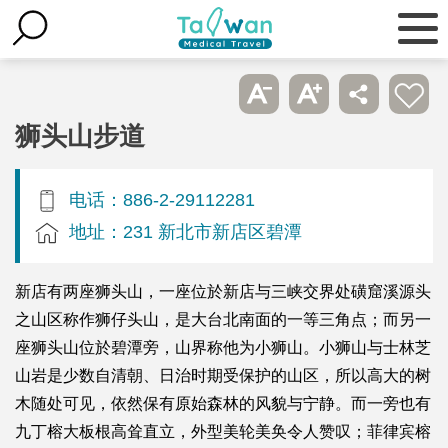
狮头山步道
电话：886-2-29112281
地址：231 新北市新店区碧潭
新店有两座狮头山，一座位於新店与三峡交界处磺窟溪源头
之山区称作狮仔头山，是大台北南面的一等三角点；而另一
座狮头山位於碧潭旁，山界称他为小狮山。小狮山与士林芝
山岩是少数自清朝、日治时期受保护的山区，所以高大的树
木随处可见，依然保有原始森林的风貌与宁静。而一旁也有
九丁榕大板根高耸直立，外型美轮美奂令人赞叹；菲律宾榕