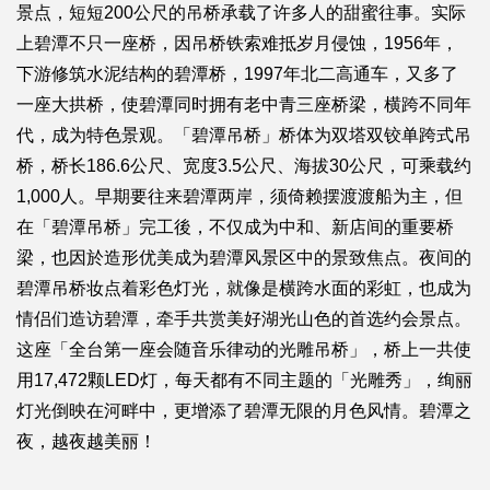
景点，短短200公尺的吊桥承载了许多人的甜蜜往事。实际
上碧潭不只一座桥，因吊桥铁索难抵岁月侵蚀，1956年，
下游修筑水泥结构的碧潭桥，1997年北二高通车，又多了
一座大拱桥，使碧潭同时拥有老中青三座桥梁，横跨不同年
代，成为特色景观。「碧潭吊桥」桥体为双塔双铰单跨式吊
桥，桥长186.6公尺、宽度3.5公尺、海拔30公尺，可乘载约
1,000人。早期要往来碧潭两岸，须倚赖摆渡渡船为主，但
在「碧潭吊桥」完工後，不仅成为中和、新店间的重要桥
梁，也因於造形优美成为碧潭风景区中的景致焦点。夜间的
碧潭吊桥妆点着彩色灯光，就像是横跨水面的彩虹，也成为
情侣们造访碧潭，牵手共赏美好湖光山色的首选约会景点。
这座「全台第一座会随音乐律动的光雕吊桥」，桥上一共使
用17,472颗LED灯，每天都有不同主题的「光雕秀」，绚丽
灯光倒映在河畔中，更增添了碧潭无限的月色风情。碧潭之
夜，越夜越美丽！