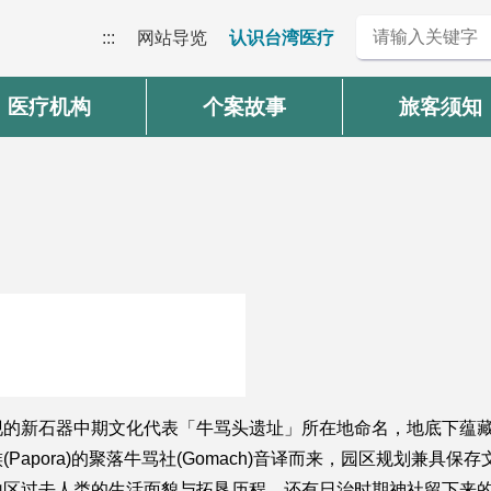
:::
网站导览
认识台湾医疗
医疗机构
个案故事
旅客须知
现的新石器中期文化代表「牛骂头遗址」所在地命名，地底下蕴
apora)的聚落牛骂社(Gomach)音译而来，园区规划兼具
地区过去人类的生活面貌与拓垦历程，还有日治时期神社留下来