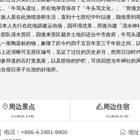
代，「牛骂头遗址」所在地孕育保存了「牛头骂文化」、「营埔
拉族人原在此渔猎游耕生活，直到十七世纪中叶以後，陆续受到
，日本人先行在此地辟建运动场，因环境优美，而後兴建「清水神
兵部队清水营区，因後来营区裁并土地归还台中市政府，牛骂头
见一座陶器标的物，象徵了距今约四千五百年至三千年前之间，
墙上还清晰可见营区编号，见证了过往的历史岁月，然而日治时
明参拜道的石灯笼底座，以及部份的护栏，可供回想当年神社的
适合假日亲子出游的好场所。
周边景点
周边住宿
(2 公里以内, 共 9 笔)
(2 公里以内, 共 4 笔)
电话：+886-4-2481-9900
地址