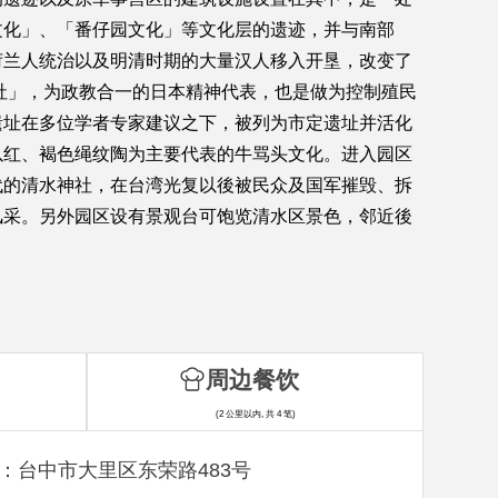
文化」、「番仔园文化」等文化层的遗迹，并与南部
荷兰人统治以及明清时期的大量汉人移入开垦，改变了
社」，为政教合一的日本精神代表，也是做为控制殖民
遗址在多位学者专家建议之下，被列为市定遗址并活化
以红、褐色绳纹陶为主要代表的牛骂头文化。进入园区
代的清水神社，在台湾光复以後被民众及国军摧毁、拆
风采。另外园区设有景观台可饱览清水区景色，邻近後
周边餐饮
(2 公里以内, 共 4 笔)
：台中市大里区东荣路483号