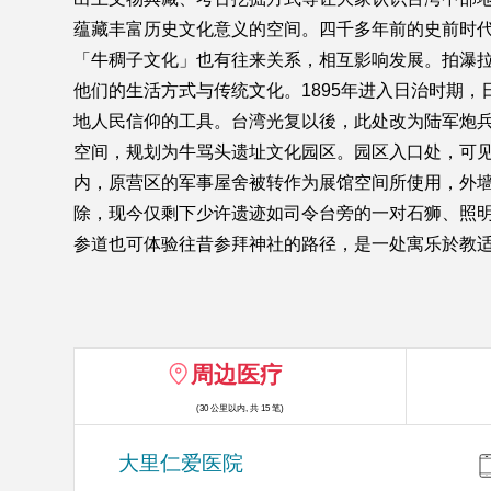
蕴藏丰富历史文化意义的空间。四千多年前的史前时
「牛稠子文化」也有往来关系，相互影响发展。拍瀑
他们的生活方式与传统文化。1895年进入日治时期
地人民信仰的工具。台湾光复以後，此处改为陆军炮
空间，规划为牛骂头遗址文化园区。园区入口处，可
内，原营区的军事屋舍被转作为展馆空间所使用，外
除，现今仅剩下少许遗迹如司令台旁的一对石狮、照
参道也可体验往昔参拜神社的路径，是一处寓乐於教
周边医疗
(30 公里以内, 共 15 笔)
大里仁爱医院