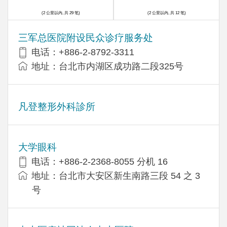
(2 公里以内, 共 29 笔)
(2 公里以内, 共 12 笔)
三军总医院附设民众诊疗服务处
电话：+886-2-8792-3311
地址：台北市内湖区成功路二段325号
凡登整形外科診所
大学眼科
电话：+886-2-2368-8055 分机 16
地址：台北市大安区新生南路三段 54 之 3
号