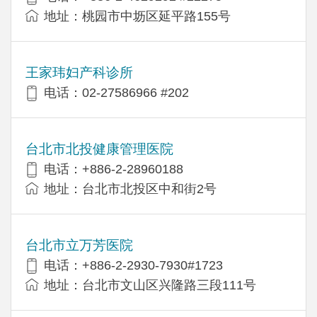
地址：桃园市中坜区延平路155号
王家玮妇产科诊所
电话：02-27586966 #202
台北市北投健康管理医院
电话：+886-2-28960188
地址：台北市北投区中和街2号
台北市立万芳医院
电话：+886-2-2930-7930#1723
地址：台北市文山区兴隆路三段111号