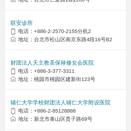
联安诊所
电话：+886-2-2570-2155分机2
地址：台北市松山区南京东路4段16号B​​2
财团法人天主教圣保禄修女会医院
电话：+886-3-377-3311
地址：桃园市桃园区建新街123号
辅仁大学学校财团法人辅仁大学附设医院
电话：+886-2-85128888
地址：新北市泰山区贵子路69号