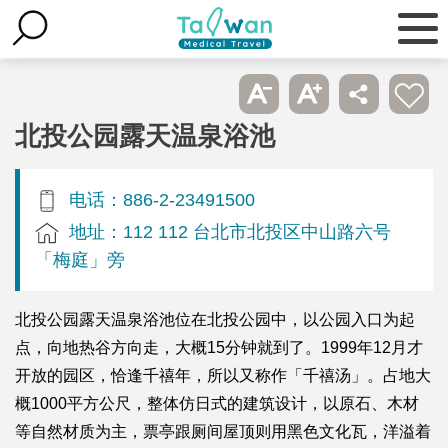
北投公园露天温泉浴池
电话：886-2-23491500
地址：112 112 台北市北投区中山路六号
「梅庭」旁
北投公园露天温泉浴池位在北投公园中，以公园入口为起
点，向地热谷方向走，大概15分钟就到了。1999年12月才
开放的园区，恰逢千禧年，所以又称作「千禧汤」。占地大
概1000平方公尺，整体仿日式的建筑设计，以原石、木材
等自然材质为主，票亭跟厕间屋顶则用黑色文化瓦，洋溢着