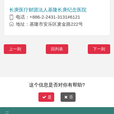
长庚医疗财团法人基隆长庚纪念医院
电话：+886-2-2431-3131#6121
地址：基隆市安乐区麦金路222号
上一则
回列表
下一则
这个信息是否对你有帮助?
是
否
:::