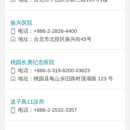
振兴医院
电话：+886-2-2826-4400
地址：台北市北投区振兴街45号
桃园长庚纪念医院
电话：+886-3-319-6200 #3623
地址：桃园县龟山乡旧路村顶湖路 123 号
送子鳥11診所
电话：+886-2-2532-3357