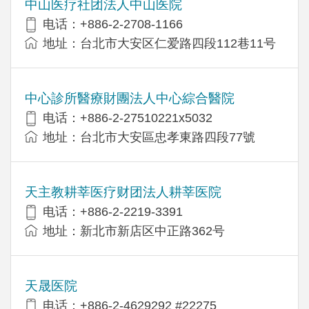
中山医疗社团法人中山医院
电话：+886-2-2708-1166
地址：台北市大安区仁爱路四段112巷11号
中心診所醫療財團法人中心綜合醫院
电话：+886-2-27510221x5032
地址：台北市大安區忠孝東路四段77號
天主教耕莘医疗财团法人耕莘医院
电话：+886-2-2219-3391
地址：新北市新店区中正路362号
天晟医院
电话：+886-2-4629292 #22275