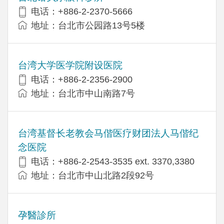
电话：+886-2-2370-5666
地址：台北市公园路13号5楼
台湾大学医学院附设医院
电话：+886-2-2356-2900
地址：台北市中山南路7号
台湾基督长老教会马偕医疗财团法人马偕纪
念医院
电话：+886-2-2543-3535 ext. 3370,3380
地址：台北市中山北路2段92号
孕醫診所