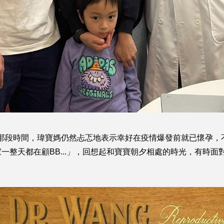
回想起那段時間，瑋寶媽仍然忐忑地表示幸好在疫情爆發前就已懷孕
一整天都在顧BB...」，回想起和寶寶朝夕相處的時光，有時