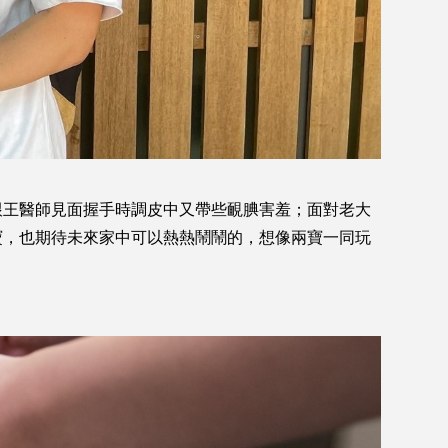
跟王醫師見面握手時調皮中又帶些靦腆害羞；面對老大
寶，也期待未來家中可以熱熱鬧鬧的，想像兩寶一同玩