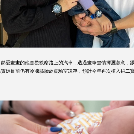
，熱愛畫畫的他喜歡觀察路上的汽車，透過畫筆盡情揮灑創意，
瑋寶媽目前仍有冷凍胚胎於實驗室凍存，預計今年再次植入拚二