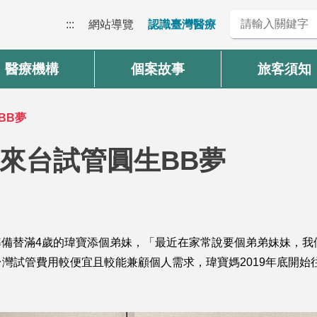
:::
網站導覽
認識臺灣醫療
醫療機構
個案故事
旅客須知
BB夢
來台試管圓生BB夢
準備替滿4歲的瑋寶添個弟妹，「最近在家常說要個弟弟妹妹，我
灣試管費用較便宜且較能兼顧個人需求，瑋寶媽2019年底開始