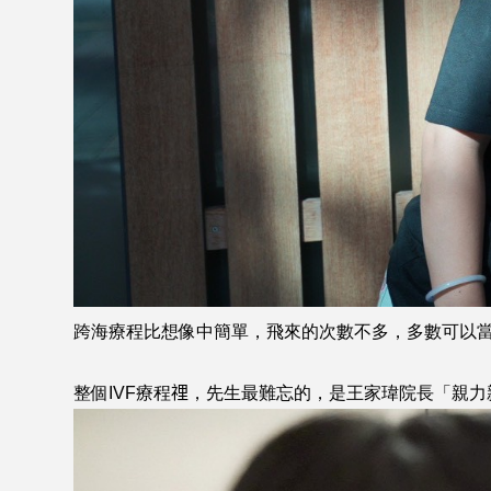
跨海療程比想像中簡單，飛來的次數不多，多數可以當天
整個IVF療程𥚃，先生最難忘的，是王家瑋院長「親