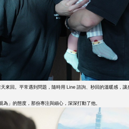
來回。平常遇到問題，隨時用 Line 諮詢、秒回的溫暖感，
力親為」的態度，那份專注與細心，深深打動了他。