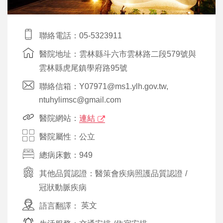
聯絡電話：05-5323911
醫院地址：雲林縣斗六市雲林路二段579號與
雲林縣虎尾鎮學府路95號
聯絡信箱：Y07971@ms1.ylh.gov.tw,
ntuhylimsc@gmail.com
醫院網站：
連結
醫院屬性：公立
總病床數：949
其他品質認證：
醫策會疾病照護品質認證
/
冠狀動脈疾病
語言翻譯：
英文