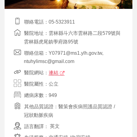
聯絡電話：05-5323911
醫院地址：雲林縣斗六市雲林路二段579號與
雲林縣虎尾鎮學府路95號
聯絡信箱：Y07971@ms1.ylh.gov.tw,
ntuhylimsc@gmail.com
醫院網站：
連結
醫院屬性：公立
總病床數：949
其他品質認證：
醫策會疾病照護品質認證
/
冠狀動脈疾病
語言翻譯：
英文