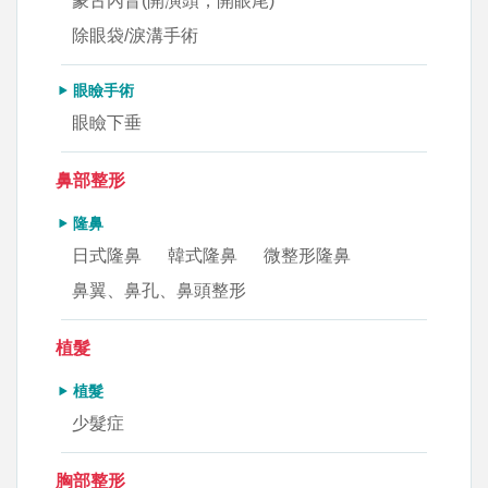
蒙古內眥(開演頭，開眼尾)
除眼袋/淚溝手術
眼瞼手術
眼瞼下垂
鼻部整形
隆鼻
日式隆鼻
韓式隆鼻
微整形隆鼻
鼻翼、鼻孔、鼻頭整形
植髮
植髮
少髮症
胸部整形