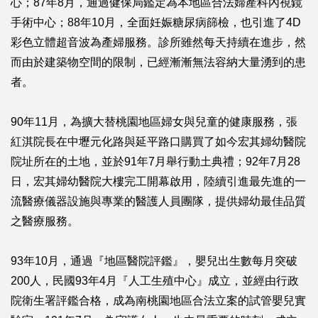
心；87年8月，通過健保局鑑定為本地區合法婦產科內視鏡
手術中心；88年10月，全面妊娠糖尿病篩檢，也引進了4D
彩色立體超音波為產婦服務。診所雖然每天持續在進步，然
而由於建築物空間的限制，已經漸漸無法容納大量湧到的患
者。
90年11月，為擴大替桃園地區婦女與兒童的健康服務，張
紅淇院長在中壢元化路與延平路口購買了如今宏其婦幼醫院
院址所在的土地，並於91年7月舉行動土典禮；92年7月28
日，宏其婦幼醫院大樓完工開幕啟用，陸續引進最先進的一
流醫療儀器設施與專業的醫護人員團隊，提供婦幼最佳品質
之醫療服務。
93年10月，通過『地區醫院評鑑』，嬰兒出生數每月突破
200人，民國93年4月『人工生殖中心』成立，並經由行政
院衛生署評鑑合格，成為南桃園地區合法立案的試管嬰兒實