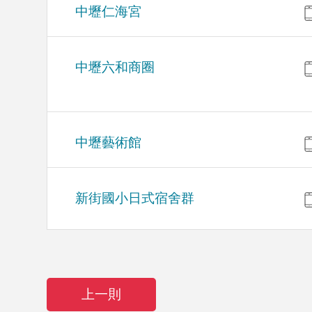
中壢仁海宮
中壢六和商圈
中壢藝術館
新街國小日式宿舍群
上一則