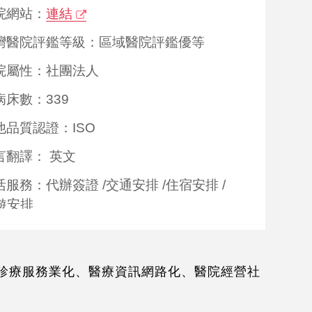
院網站：
連結
灣醫院評鑑等級：區域醫院評鑑優等
院屬性：社團法人
病床數：339
他品質認證：
ISO
言翻譯：
英文
活服務：
代辦簽證
/
交通安排
/
住宿安排
/
遊安排
善支付：
際信用卡
床診療服務業化、醫療資訊網路化、醫院經營社
ISA,MasterCard,JCB,UnionPay中國銀
支付(LinePay)