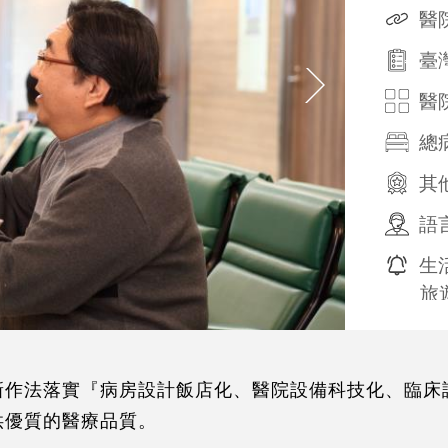
醫
臺
醫
總
其
語
生
旅
友
國
創新作法落實『病房設計飯店化、醫院設備科技化、臨
(V
聯)
供優質的醫療品質。
行動