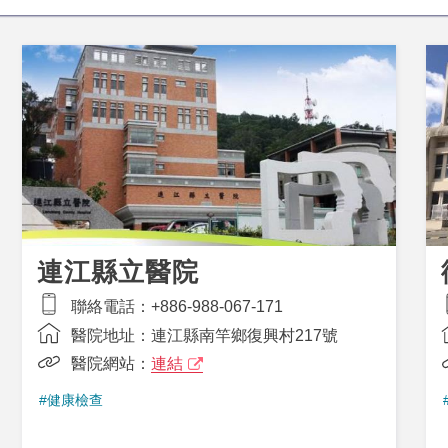
連江縣立醫院
聯絡電話：
+886-988-067-171
醫院地址：
連江縣南竿鄉復興村217號
醫院網站：
連結
#健康檢查