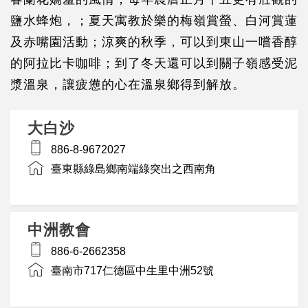
鹽水蜂炮，；夏天寓教於樂的梅嶺賞螢、白河賞蓮
及赤嘴園活動；涼爽的秋季，可以到東山一嚐香醇
的阿拉比卡咖啡；到了冬天還可以到關子嶺感受泥
漿溫泉，讓疲憊的心在溫泉鄉得到解放。
大白沙
886-8-9672027
臺東縣綠島鄉南端綠突出之西南角
中洲教會
886-6-2662358
臺南市717仁德區中生里中洲52號