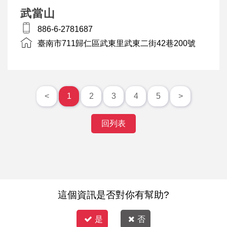
武當山
886-6-2781687
臺南市711歸仁區武東里武東二街42巷200號
<
1
2
3
4
5
>
回列表
這個資訊是否對你有幫助?
是
否