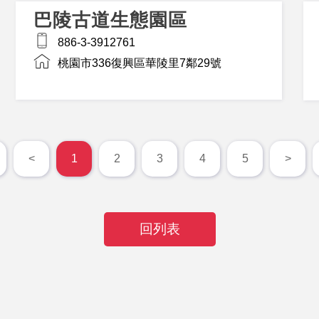
巴陵古道生態園區
886-3-3912761
桃園市336復興區華陵里7鄰29號
<
1
2
3
4
5
>
回列表