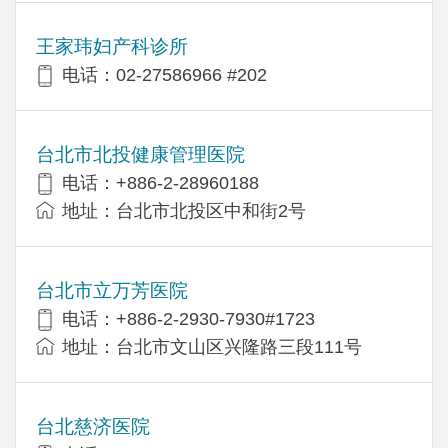
王家玮妇产科诊所
电话：02-27586966 #202
台北市北投健康管理医院
电话：+886-2-28960188
地址：台北市北投区中和街2号
台北市立万芳医院
电话：+886-2-2930-7930#1723
地址：台北市文山区兴隆路三段111号
台北慈济医院