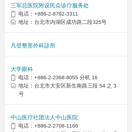
三军总医院附设民众诊疗服务处
电话：+886-2-8792-3311
地址：台北市内湖区成功路二段325号
凡登整形外科診所
大学眼科
电话：+886-2-2368-8055 分机 16
地址：台北市大安区新生南路三段 54 之 3
号
中山医疗社团法人中山医院
电话：+886-2-2708-1166