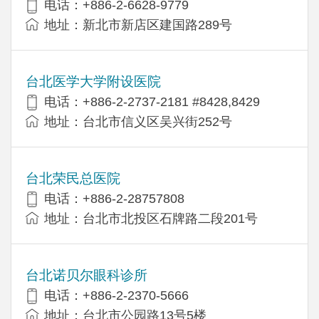
电话：+886-2-6628-9779
地址：新北市新店区建国路289号
台北医学大学附设医院
电话：+886-2-2737-2181 #8428,8429
地址：台北市信义区吴兴街252号
台北荣民总医院
电话：+886-2-28757808
地址：台北市北投区石牌路二段201号
台北诺贝尔眼科诊所
电话：+886-2-2370-5666
地址：台北市公园路13号5楼