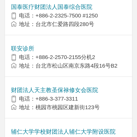
国泰医疗财团法人国泰综合医院
电话：+886-2-2325-7500 #1250
地址：台北市仁爱路四段280号
联安诊所
电话：+886-2-2570-2155分机2
地址：台北市松山区南京东路4段16号B​​2
财团法人天主教圣保禄修女会医院
电话：+886-3-377-3311
地址：桃园市桃园区建新街123号
辅仁大学学校财团法人辅仁大学附设医院