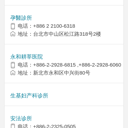
孕醫診所
电话：+886 2 2100-6318
地址：台北市中山区松江路318号2楼
永和耕莘医院
电话：+886-2-2928-6815 ,+886-2-2928-6060
地址：新北市永和区中兴街80号
生基妇产科诊所
安法诊所
电话：+886-2-2325-0505