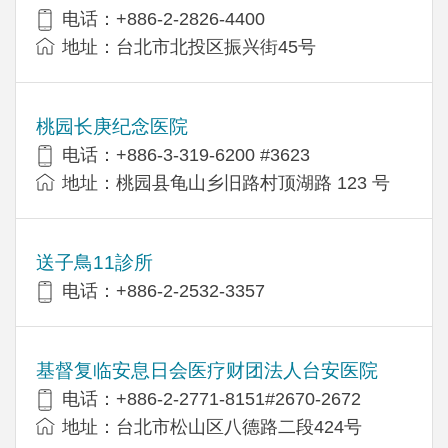
电话：+886-2-2826-4400
地址：台北市北投区振兴街45号
桃园长庚纪念医院
电话：+886-3-319-6200 #3623
地址：桃园县龟山乡旧路村顶湖路 123 号
送子鳥11診所
电话：+886-2-2532-3357
基督复临安息日会医疗财团法人台安医院
电话：+886-2-2771-8151#2670-2672
地址：台北市松山区八德路二段424号