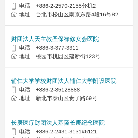
电话：+886-2-2570-2155分机2
地址：台北市松山区南京东路4段16号B​​2
财团法人天主教圣保禄修女会医院
电话：+886-3-377-3311
地址：桃园市桃园区建新街123号
辅仁大学学校财团法人辅仁大学附设医院
电话：+886-2-85128888
地址：新北市泰山区贵子路69号
长庚医疗财团法人基隆长庚纪念医院
电话：+886-2-2431-3131#6121