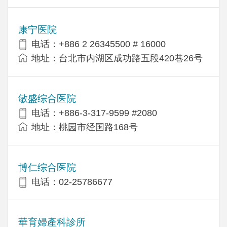
康宁医院
电话：+886 2 26345500 # 16000
地址：台北市内湖区成功路五段420巷26号
敏盛综合医院
电话：+886-3-317-9599 #2080
地址：桃园市经国路168号
博仁综合医院
电话：02-25786677
華育婦產科診所