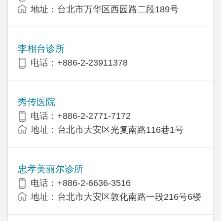
地址：台北市万华区西园路二段189号
李相台诊所
电话：+886-2-23911378
秀传医院
电话：+886-2-2771-7172
地址：台北市大安区光复南路116巷1号
忠孝美丽尔诊所
电话：+886-2-6636-3516
地址：台北市大安区敦化南路一段216号6楼