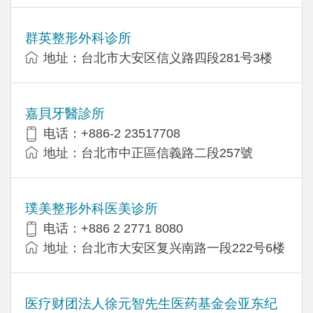
群英整形外科诊所
地址：台北市大安区信义路四段281号3楼
嘉貝牙醫診所
电话：+886-2 23517708
地址：台北市中正區信義路二段257號
璞美整形外科医美诊所
电话：+886 2 2771 8080
地址：台北市大安区复兴南路一段222号6楼
医疗财团法人徐元智先生医药基金会亚东纪