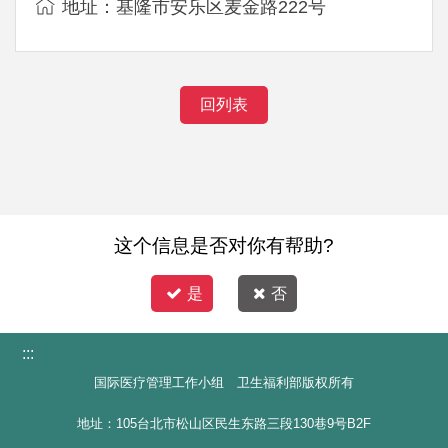
地址：基隆市安乐区麦金路222号
回列表
这个信息是否对你有帮助?
是
否
:::
国际医疗管理工作小组 卫生福利部版权所有
地址：105台北市松山区民生东路三段130巷9号B2F