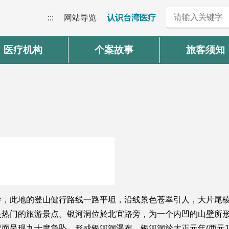
:::
网站导览
认识台湾医疗
医疗机构
个案故事
旅客须知
岭，此地的登山健行路线一路平坦，沿线景色苍翠引人，大片尾
是热门的旅游景点。银河洞位於北宜路旁，为一个内凹的山壁所
而呈现九十度急坠，形成银河洞瀑布。银河洞於大正元年(西元1