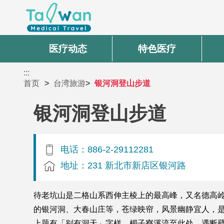
医疗动态
特色医疗
:::
首页
台湾旅游
银河洞登山步道
银河洞登山步道
电话：886-2-29112281
地址：231 新北市新店区银河路
待老坑山是二格山系西伸主棱上的最高峰，又名德高
的银河洞、大春山庄等，苍绿映帘，风景幽静宜人，
上题有「别有洞天」字样，楣子寮溪流至此处，遇断壁