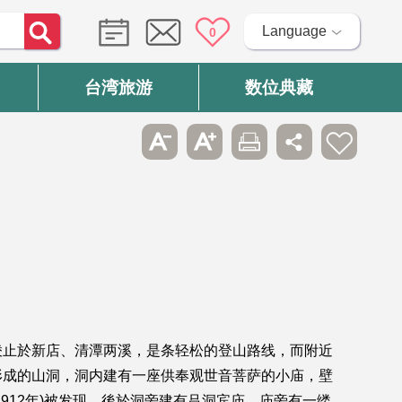
Language
0
台湾旅游
数位典藏
棱止於新店、清潭两溪，是条轻松的登山路线，而附近
形成的山洞，洞内建有一座供奉观世音菩萨的小庙，壁
912年)被发现，後於洞旁建有吕洞宾庙。庙旁有一缕