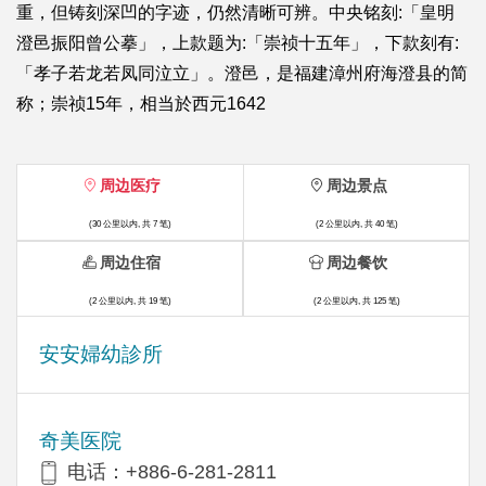
重，但铸刻深凹的字迹，仍然清晰可辨。中央铭刻:「皇明
澄邑振阳曾公摹」，上款题为:「崇祯十五年」，下款刻有:
「孝子若龙若凤同泣立」。澄邑，是福建漳州府海澄县的简
称；崇祯15年，相当於西元1642
周边医疗
周边景点
(30 公里以内, 共 7 笔)
(2 公里以内, 共 40 笔)
周边住宿
周边餐饮
(2 公里以内, 共 19 笔)
(2 公里以内, 共 125 笔)
安安婦幼診所
奇美医院
电话：+886-6-281-2811