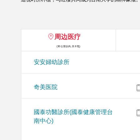
周边医疗
(30 公里以内, 共 6 笔)
安安婦幼診所
奇美医院
國泰功醫診所(國泰健康管理台
南中心)