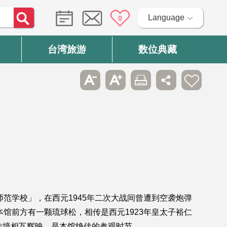
Language
0
台湾旅游
数位典藏
范学校」，在西元1945年二次大战间曾遭到空袭炮弹
馆前方有一颗琉球松，相传是西元1923年皇太子裕仁
砖墙相互辉映，是本馆绝佳的参观时节。