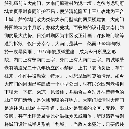
於孔庙前立大南门。大南门原建材为泥土墙，之後考虑到府
城春夏季时多雨维护不易，便於清乾隆五十三年改建为三合
土城，并将城门改为类似大东门型式的两层楼建筑；大南门
外围城墙为半月形，亦称为瓮城。而瓮城的设计是大南门防
御的最大优势。日治时期因为市区改正计画，许多城门墙等
遭到拆毁，仅部分幸存，大南门是其一，然而1963年却毁
於一次暴风雨，1977年依原样重建，成为今日所见之形
貌。内门上有宁南门三字、外门上有大南门三字。内城城壁
嵌有清道光二十八年所立的示禁碑，上书『农商负贩，车牛
往来，不许兵役勒索，特示』，可想见当时吏治情形。如今
大南门的周围已整建成一个小型公园，时有民众围聚老榕树
下聊天、下棋、乘凉，风景佳，并融合古今别具往昔特色的
城门空间活动，是休憩闲聊的好地方。大南门城清时大南门
是通往凤山城的主要孔道，出城外是荒凉的坟区，无赖、罗
汉脚，甚至土匪常聚集此处滋扰乡民或商旅，所以清廷特别
将城门设计成半月形的「瓮城」，当敌人来犯时，只要假装