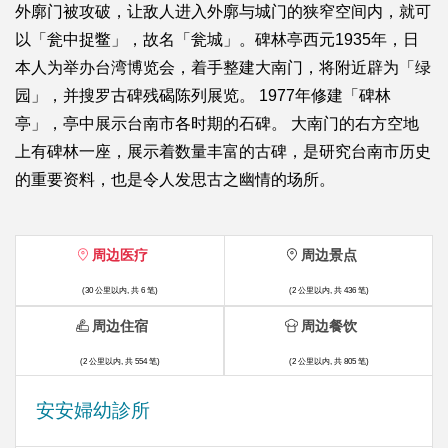
外廓门被攻破，让敌人进入外廓与城门的狭窄空间内，就可
以「瓮中捉鳖」，故名「瓮城」。碑林亭西元1935年，日
本人为举办台湾博览会，着手整建大南门，将附近辟为「绿
园」，并搜罗古碑残碣陈列展览。 1977年修建「碑林
亭」，亭中展示台南市各时期的石碑。 大南门的右方空地
上有碑林一座，展示着数量丰富的古碑，是研究台南市历史
的重要资料，也是令人发思古之幽情的场所。
周边医疗
周边景点
(30 公里以内, 共 6 笔)
(2 公里以内, 共 436 笔)
周边住宿
周边餐饮
(2 公里以内, 共 554 笔)
(2 公里以内, 共 805 笔)
安安婦幼診所