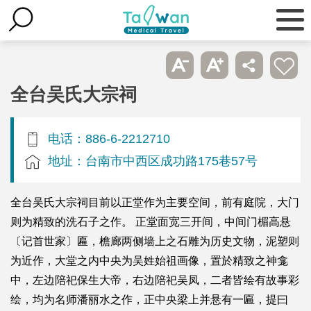
全台吴氏大宗祠
电话：886-6-2212710
地址：台南市中西区成功路175巷57号
全台吴氏大宗祠目前以正堂作为主要空间，前有庭院，大门
则为精致的洗石子之作。 正堂面宽三开间，中间门楣高悬
〔记首世家〕匾，檐廊两侧墙上之石雕为历史文物，泥塑则
为近作，大堂之内中央为吴姓始祖画像，置於精致之神龛
中，左边陪祀保生大帝，右边陪祀吴凤，二者皆绘有故事彩
绘，均为名师潘丽水之作，正中央梁上并悬有一匾，提曰