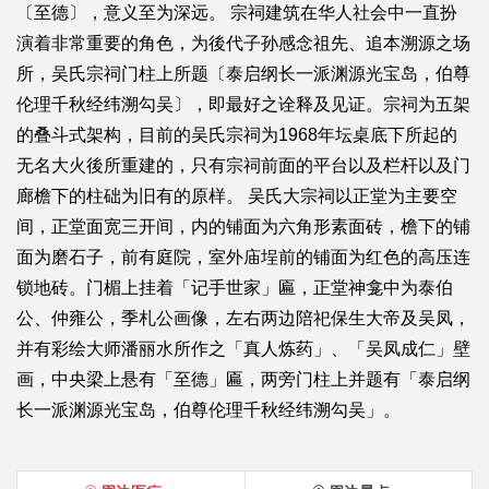
〔至德〕，意义至为深远。 宗祠建筑在华人社会中一直扮
演着非常重要的角色，为後代子孙感念祖先、追本溯源之场
所，吴氏宗祠门柱上所题〔泰启纲长一派渊源光宝岛，伯尊
伦理千秋经纬溯勾吴〕，即最好之诠释及见证。宗祠为五架
的叠斗式架构，目前的吴氏宗祠为1968年坛桌底下所起的
无名大火後所重建的，只有宗祠前面的平台以及栏杆以及门
廊檐下的柱础为旧有的原样。 吴氏大宗祠以正堂为主要空
间，正堂面宽三开间，内的铺面为六角形素面砖，檐下的铺
面为磨石子，前有庭院，室外庙埕前的铺面为红色的高压连
锁地砖。门楣上挂着「记手世家」匾，正堂神龛中为泰伯
公、仲雍公，季札公画像，左右两边陪祀保生大帝及吴凤，
并有彩绘大师潘丽水所作之「真人炼药」、「吴凤成仁」壁
画，中央梁上悬有「至德」匾，两旁门柱上并题有「泰启纲
长一派渊源光宝岛，伯尊伦理千秋经纬溯勾吴」。