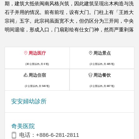
期，建筑大抵依闽南风格兴筑，因此建筑呈现出木构造与洗
石子并用的情况。前有前埕，设有大门。门柱上有「王姓大
宗祠」五字。此宗祠虽面宽不大，但仍区分为三开间，中央
明间退缩，形成入口，门扇彩绘有仕女门神，然而严重剥落
周边医疗
周边景点
(30 公里以内, 共 6 笔)
(2 公里以内, 共 485 笔)
周边住宿
周边餐饮
(2 公里以内, 共 546 笔)
(2 公里以内, 共 887 笔)
安安婦幼診所
奇美医院
电话：+886-6-281-2811