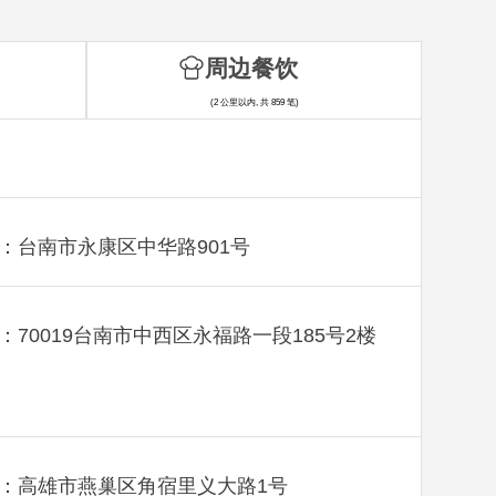
周边餐饮
(2 公里以内, 共 859 笔)
：台南市永康区中华路901号
：70019台南市中西区永福路一段185号2楼
：高雄市燕巢区角宿里义大路1号