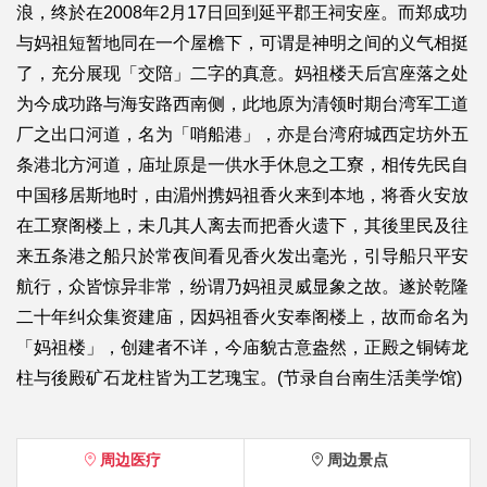
浪，终於在2008年2月17日回到延平郡王祠安座。而郑成功
与妈祖短暂地同在一个屋檐下，可谓是神明之间的义气相挺
了，充分展现「交陪」二字的真意。妈祖楼天后宫座落之处
为今成功路与海安路西南侧，此地原为清领时期台湾军工道
厂之出口河道，名为「哨船港」，亦是台湾府城西定坊外五
条港北方河道，庙址原是一供水手休息之工寮，相传先民自
中国移居斯地时，由湄州携妈祖香火来到本地，将香火安放
在工寮阁楼上，未几其人离去而把香火遗下，其後里民及往
来五条港之船只於常夜间看见香火发出毫光，引导船只平安
航行，众皆惊异非常，纷谓乃妈祖灵威显象之故。遂於乾隆
二十年纠众集资建庙，因妈祖香火安奉阁楼上，故而命名为
「妈祖楼」，创建者不详，今庙貌古意盎然，正殿之铜铸龙
柱与後殿矿石龙柱皆为工艺瑰宝。(节录自台南生活美学馆)
周边医疗
周边景点