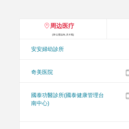
周边医疗
(30 公里以内, 共 6 笔)
安安婦幼診所
奇美医院
國泰功醫診所(國泰健康管理台
南中心)