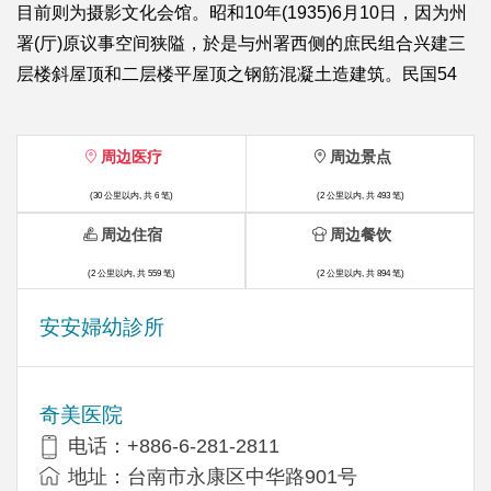
目前则为摄影文化会馆。昭和10年(1935)6月10日，因为州
署(厅)原议事空间狭隘，於是与州署西侧的庶民组合兴建三
层楼斜屋顶和二层楼平屋顶之钢筋混凝土造建筑。民国54
周边医疗
周边景点
(30 公里以内, 共 6 笔)
(2 公里以内, 共 493 笔)
周边住宿
周边餐饮
(2 公里以内, 共 559 笔)
(2 公里以内, 共 894 笔)
安安婦幼診所
奇美医院
电话：+886-6-281-2811
地址：台南市永康区中华路901号