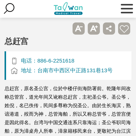
总赶宫
电话：886-6-2251618
地址：台南市中西区中正路131巷13号
总赶宫，原名圣公宫，位於中楼仔街海防署前。乾隆年间改
称总管宫，道光年间又讹称总赶宫，主祀圣公爷。圣公爷，
姓倪，名已佚传，民间多尊称为倪圣公。由於生长海滨，熟
谙港道，殁而为神，总管海舶，所以又称总管爷，总管宫便
是因此得名。台湾与中国交通连系只靠海运；圣公爷职司海
舶，原为漳桌舟人所奉，漳泉籍移民来台，更敬祀为台江滨