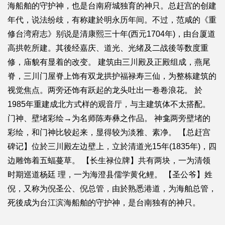
海船舶的守护神，也是台南府城独育的神只。总赶宫的创建
年代，说法纷歧，有称建於明永历年间。不过，范咸的《重
修台湾府志》别说是清康熙三十年(西元1704年)，由台厦道
高拱乾所建。其後经嘉庆、道光、光绪及二战後等数度重
修，庙貌有显着的改变。 建筑由三川殿及正殿组成，燕尾
脊，三川门屋脊上饰有双龙拱护福禄寿三仙，为整栋建筑的
视觉焦点。两旁还饰有跃起的龙头吐出一卷卷浪花。 於
1985年重建成北方式样的观音厅，与主建筑体不太搭配。
门神、壁堵彩绘→为名师陈寿彝之作品。 神龛两旁壁堵的
彩绘，和门神比较起来，显得较为淡雅、素净。 【总赶宫
碑记】位於三川殿左边壁上，立於清道光15年(1835年)，四
边雕饰着五蝠蔓草。 【长生禄位牌】共有两块，一为清领
时期巡道杨廷 理，一为海澄县儒学黄化鲤。 【圣公爷】姓
倪，又称为倪圣公、倪总管，由於熟悉港道，为海舶总管，
死後成为台江滨海船舶的守护神，是台南独有的神只。