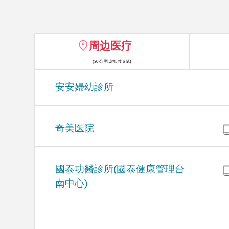
周边医疗
(30 公里以内, 共 6 笔)
安安婦幼診所
奇美医院
國泰功醫診所(國泰健康管理台
南中心)