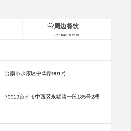
周边餐饮
(2 公里以内, 共 898 笔)
：台南市永康区中华路901号
：70019台南市中西区永福路一段185号2楼