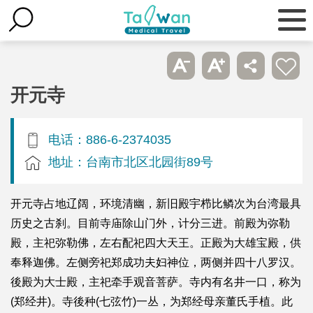
开元寺
电话：886-6-2374035
地址：台南市北区北园街89号
开元寺占地辽阔，环境清幽，新旧殿宇栉比鳞次为台湾最具
历史之古刹。目前寺庙除山门外，计分三进。前殿为弥勒
殿，主祀弥勒佛，左右配祀四大天王。正殿为大雄宝殿，供
奉释迦佛。左侧旁祀郑成功夫妇神位，两侧并四十八罗汉。
後殿为大士殿，主祀牵手观音菩萨。寺内有名井一口，称为
(郑经井)。寺後种(七弦竹)一丛，为郑经母亲董氏手植。此