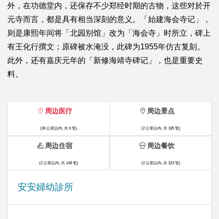
外，在功德堂内，还保存不少郑经时期的古物，这些对於开
元寺而言，都是具有相当深刻的意义。「始建海会寺记」，
则是康熙年间将「北园别馆」改为「海会寺」时所立，碑上
有王化行撰文；原碑被水淹没，此碑为1955年仿古复刻。
此外，还有嘉庆元年的「新修海靖寺碑记」，也是重要史
料。
周边医疗
周边景点
(30 公里以内, 共 6 笔)
(2 公里以内, 共 185 笔)
周边住宿
周边餐饮
(2 公里以内, 共 148 笔)
(2 公里以内, 共 323 笔)
安安婦幼診所