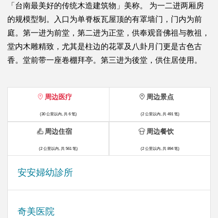
「台南最美好的传统木造建筑物」美称。 为一二进两厢房
的规模型制。入口为单脊板瓦屋顶的有罩墙门，门内为前
庭。第一进为前堂，第二进为正堂，供奉观音佛祖与教祖，
堂内木雕精致，尤其是柱边的花罩及八卦月门更是古色古
香。堂前带一座卷棚拜亭。第三进为後堂，供住居使用。
周边医疗
周边景点
(30 公里以内, 共 6 笔)
(2 公里以内, 共 491 笔)
周边住宿
周边餐饮
(2 公里以内, 共 561 笔)
(2 公里以内, 共 894 笔)
安安婦幼診所
奇美医院