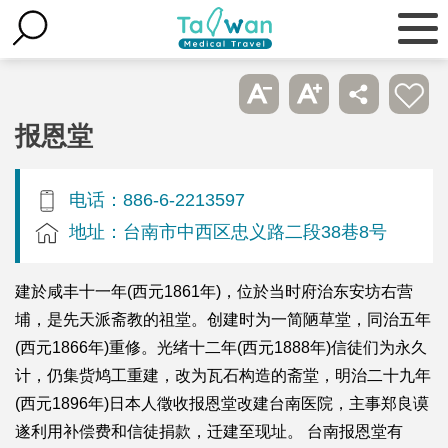
报恩堂
电话：886-6-2213597
地址：台南市中西区忠义路二段38巷8号
建於咸丰十一年(西元1861年)，位於当时府治东安坊右营
埔，是先天派斋教的祖堂。创建时为一简陋草堂，同治五年
(西元1866年)重修。光绪十二年(西元1888年)信徒们为永久
计，仍集赀鸠工重建，改为瓦石构造的斋堂，明治二十九年
(西元1896年)日本人徵收报恩堂改建台南医院，主事郑良谟
遂利用补偿费和信徒捐款，迁建至现址。 台南报恩堂有