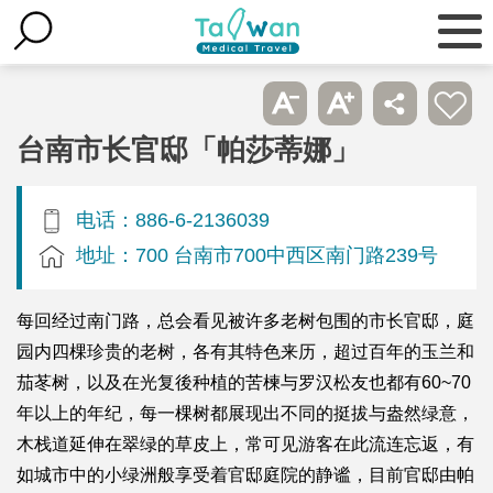
台南市长官邸「帕莎蒂娜」
电话：886-6-2136039
地址：700 台南市700中西区南门路239号
每回经过南门路，总会看见被许多老树包围的市长官邸，庭
园内四棵珍贵的老树，各有其特色来历，超过百年的玉兰和
茄苳树，以及在光复後种植的苦楝与罗汉松友也都有60~70
年以上的年纪，每一棵树都展现出不同的挺拔与盎然绿意，
木栈道延伸在翠绿的草皮上，常可见游客在此流连忘返，有
如城市中的小绿洲般享受着官邸庭院的静谧，目前官邸由帕