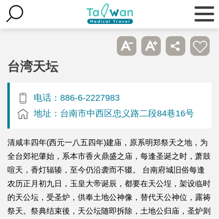
台湾天坛
电话：886-6-2227983
地址：台南市中西区忠义路二段84巷16号
清咸丰四年(西元一八五四年)建庙，原系明郑祭天之地，为
全台郊祀肇始，系本市香火鼎盛之庙，每逢圣诞之时，萧鼓
喧天，香灯辐辏，至今仍沿袭而不辍。 台南府城旧俗每逢
农历正月初九日，玉皇大帝诞辰，都要在天公埕，架设临时
的天公坛，受圣炉，供奉土地公神像，替代天公神位，露祷
祭天。祭典结束後，天公坛随即拆除，土地公归庙，圣炉则