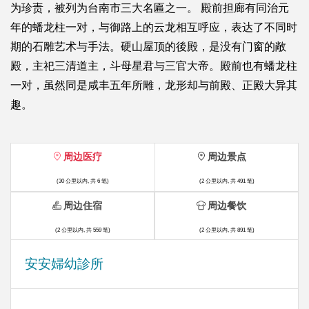
为珍责，被列为台南市三大名匾之一。 殿前担廊有同治元
年的蟠龙柱一对，与御路上的云龙相互呼应，表达了不同时
期的石雕艺术与手法。硬山屋顶的後殿，是没有门窗的敞
殿，主祀三清道主，斗母星君与三官大帝。殿前也有蟠龙柱
一对，虽然同是咸丰五年所雕，龙形却与前殿、正殿大异其
趣。
周边医疗
周边景点
(30 公里以内, 共 6 笔)
(2 公里以内, 共 491 笔)
周边住宿
周边餐饮
(2 公里以内, 共 559 笔)
(2 公里以内, 共 891 笔)
安安婦幼診所