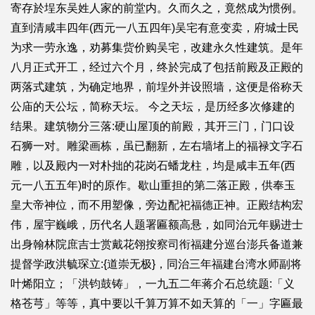
寄存於埕东吴姓人家的前堂内。久而久之，竟然成为惯例。
直到清咸丰四年(西元一八五四年)吴宅有意变卖，府城士民
为求一劳永逸，劝募集赀价购吴宅，改建永久性建筑。是年
八月正式开工，经过六个月，终於完成了包括前殿及正殿的
两落式建筑，为确定地界，前埕外并设照墙，这便是俗称天
公庙的天公坛，简称天坛。 今之天坛，是历经多次修建的
结果。建筑物分三落:硬山屋顶的前殿，其开三门，门口设
石狮一对。雕梁画栋，虽已翻新，左右墙堵上的福禄文字石
雕，以及殿内一对朴拙的花岗石蟠龙柱，均是咸丰五年(西
元一八五五年)时的原作。歇山重担的第二落正殿，供奉玉
皇大帝神位，而不用塑像，旁边配祀福德正神。正殿结构宏
伟，屋宇巍峨，历代名人题署匾额高悬，如同治元年赐进士
出身翰林院庶吉士赏戴花翎按察司衔福建分巡台澎兵备道兼
提督学政洪毓琛立:{道崇无极}，同治三年福建台湾水师副将
叶烯阳立；「洪钧鼓铸」，一九五二年蒋介石总统题:「义
格苍芎」等等，真中要以千算万算不如天算的「一」字匾最