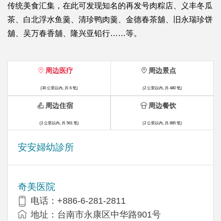
传统美食汇集，在此可发现知名的再发号肉粽店、义丰冬瓜
茶、白北浮水鱼羹、清珍鸭肉羹、金德春茶舖、旧永瑞珍饼
舖、吴万春香舖、隆兴亚铅行……等。
周边医疗
周边景点
(30 公里以内, 共 6 笔)
(2 公里以内, 共 480 笔)
周边住宿
周边餐饮
(2 公里以内, 共 561 笔)
(2 公里以内, 共 885 笔)
安安婦幼診所
奇美医院
电话：+886-6-281-2811
地址：台南市永康区中华路901号