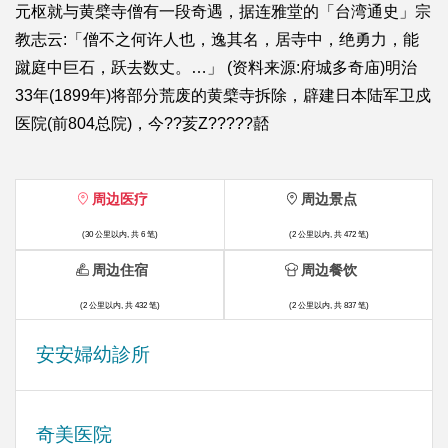
元枢就与黄檗寺僧有一段奇遇，据连雅堂的「台湾通史」宗
教志云:「僧不之何许人也，逸其名，居寺中，绝勇力，能
蹴庭中巨石，跃去数丈。…」 (资料来源:府城多奇庙)明治
33年(1899年)将部分荒废的黄檗寺拆除，辟建日本陆军卫戍
医院(前804总院)，今??荄Ζ?????嚭
周边医疗
周边景点
(30 公里以内, 共 6 笔)
(2 公里以内, 共 472 笔)
周边住宿
周边餐饮
(2 公里以内, 共 432 笔)
(2 公里以内, 共 837 笔)
安安婦幼診所
奇美医院