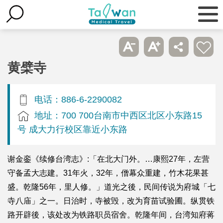
黄檗寺
电话：886-6-2290082
地址：700 700台南市中西区北区小东路15
号 成大力行校区靠近小东路
谢金銮《续修台湾志》:「在北大门外。…康熙27年，左营
守备孟大志建。31年火，32年，僧幕众重建，竹木花果甚
盛。乾隆56年，里人修。」道光之後，民间传说为府城「七
寺八庙」之一。日治时，寺被毁，改为育苗试验圃。纵贯铁
路开辟後，该处改为铁路职员宿舍。乾隆年间，台湾知府蒋