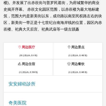
楼)。并发展了出赤崁街与普罗民遮街，为府城繁华的商业
史揭开序幕。 赤崁文化园区范围，以赤崁楼为最大地标建
筑，范围大约是新美街以东，成功路以南至民权路左右的块
区，新美街一带正是十七世纪台南海岸线的位置，园区内赤
崁楼、祀典大天后宫、祀典武庙等一级古蹟矗
周边医疗
周边景点
(30 公里以内, 共 6 笔)
(2 公里以内, 共 482 笔)
周边住宿
周边餐饮
(2 公里以内, 共 559 笔)
(2 公里以内, 共 885 笔)
安安婦幼診所
奇美医院