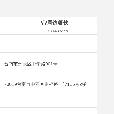
周边餐饮
(2 公里以内, 共 839 笔)
：台南市永康区中华路901号
：70019台南市中西区永福路一段185号2楼