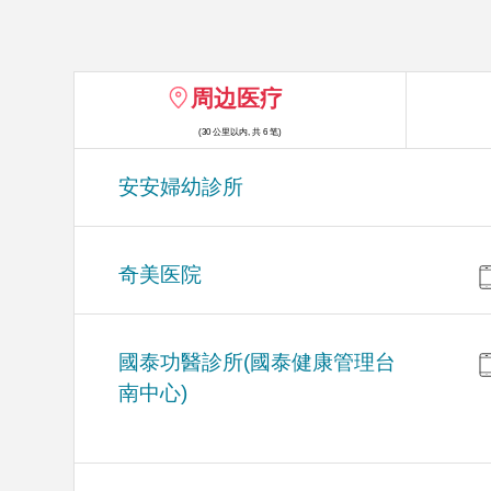
周边医疗
(30 公里以内, 共 6 笔)
安安婦幼診所
奇美医院
國泰功醫診所(國泰健康管理台
南中心)