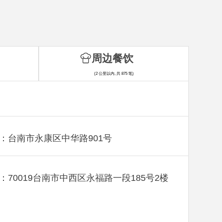
周边餐饮
(2 公里以内, 共 875 笔)
：台南市永康区中华路901号
：70019台南市中西区永福路一段185号2楼