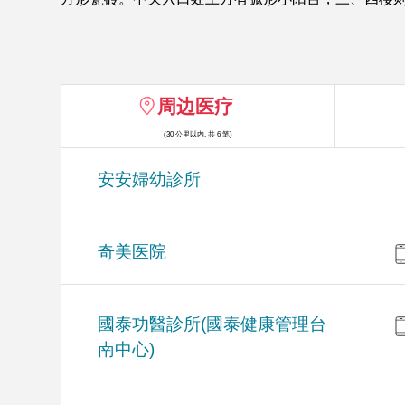
周边医疗
(30 公里以内, 共 6 笔)
安安婦幼診所
奇美医院
國泰功醫診所(國泰健康管理台
南中心)