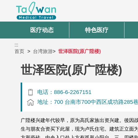
医疗动态
特色医疗
:::
首页
台湾旅游
世泽医院(原广陞楼)
世泽医院(原广陞楼)
电话：886-6-2267151
地址：700 台南市700中西区成功路285
广陞楼兴建年代较早，原为高氏家族出资兴建。後因战
生与朋友合资买下此屋，现为卢氏住宅。建筑正立面
方形瓷砖。中央入口处上方有弧形小阳台，三、四楼