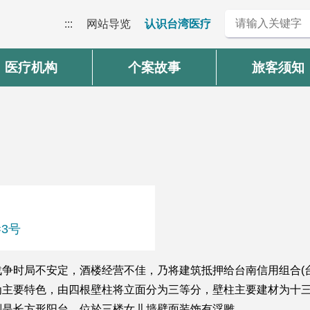
:::
网站导览
认识台湾医疗
医疗机构
个案故事
旅客须知
巷3号
争时局不安定，酒楼经营不佳，乃将建筑抵押给台南信用组合(
为主要特色，由四根壁柱将立面分为三等分，壁柱主要建材为十
则是长方形阳台，位於三楼女儿墙壁面装饰有浮雕。