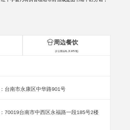
周边餐饮
(2 公里以内, 共 875 笔)
：台南市永康区中华路901号
：70019台南市中西区永福路一段185号2楼