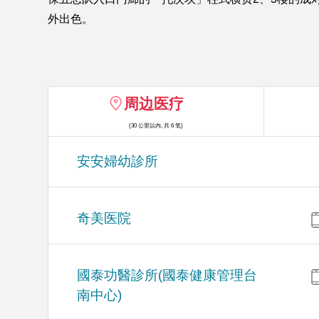
外出色。
周边医疗
(30 公里以内, 共 6 笔)
安安婦幼診所
奇美医院
國泰功醫診所(國泰健康管理台
南中心)