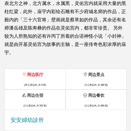
表北方之神，北方属水，水属黑，灵佑宫内就采用大量的黑
柱红梁，此外，庙宇内彩绘石雕有不少府城名师的作品，正
殿内的「三十六官将」壁画就是蔡草如的作品，其余还有名
师潘岳雄及陈寿彝的作品在灵佑宫内，都非常珍贵。 另外
较为人所熟知的还有许丙丁所着的台语神怪小说「小封神」
就是由开基灵佑宫为故事的主轴，是一座传奇色彩浓厚的庙
宇。
周边医疗
周边景点
(30 公里以内, 共 6 笔)
(2 公里以内, 共 488 笔)
周边住宿
周边餐饮
(2 公里以内, 共 553 笔)
(2 公里以内, 共 899 笔)
安安婦幼診所