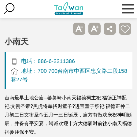
小南天
电话：886-6-2211386
地址：700 700台南市中西区忠义路二段158
巷27号
台南最早土地公庙─蕃薯崎小南天福德祠主祀:福德正神配
祀:文衡圣帝?黑虎将军招财童子?进宝童子祭祀:福德正神二
月初二日文衡圣帝五月十三日诞辰，庙方有做戏庆祝神明诞
辰，并备有平安宴，竭诚欢迎十方大德届时前往小南天福德
祠参拜保平安。